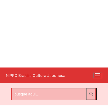
Pular
NIPPO Brasília Cultura Japonesa
para
o
conteúdo
Pesquisar
por: