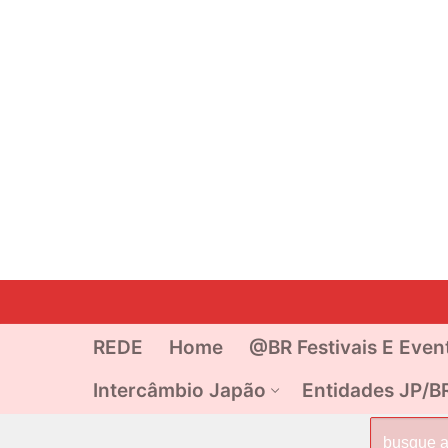
Pular
para
o
REDE
Home
@BR Festivais E Even
conteúdo
Intercâmbio Japão
Entidades JP/B
Pesquisar