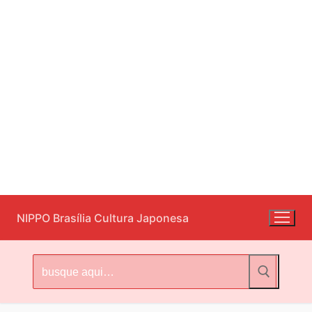
Pular
NIPPO Brasília Cultura Japonesa
para
o
conteúdo
Pesquisar
por: