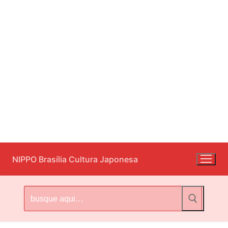
Pular
NIPPO Brasília Cultura Japonesa
para
o
conteúdo
Pesquisar
por: