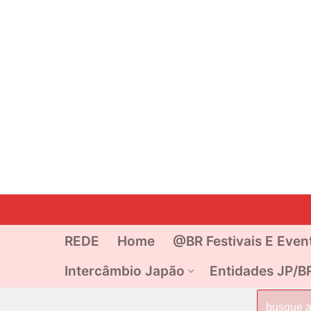
Pular
para
o
REDE
Home
@BR Festivais E Even
conteúdo
Intercâmbio Japão
Entidades JP/B
Pesquisar