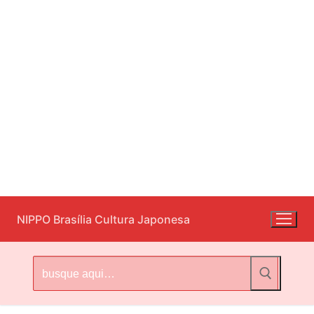
Pular
NIPPO Brasília Cultura Japonesa
para
o
conteúdo
Pesquisar
por: