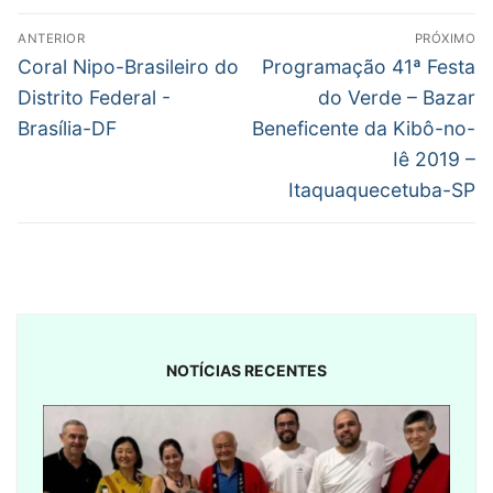
Navegação
ANTERIOR
PRÓXIMO
de
Post
Próximo
Coral Nipo-Brasileiro do
Programação 41ª Festa
anterior:
post:
Post
Distrito Federal -
do Verde – Bazar
Brasília-DF
Beneficente da Kibô-no-
Iê 2019 –
Itaquaquecetuba-SP
NOTÍCIAS RECENTES