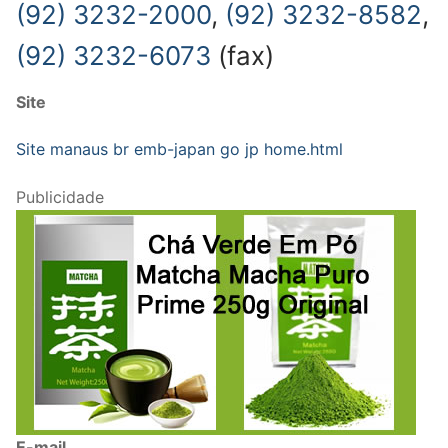
(92) 3232-2000
,
(92) 3232-8582
,
(92) 3232-6073
(fax)
Site
Site manaus br emb-japan go jp home.html
Publicidade
E-mail