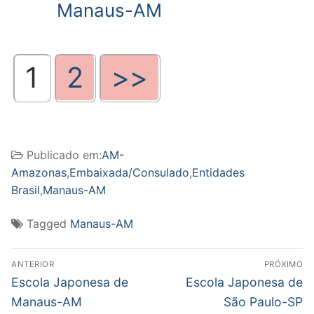
Manaus-AM
1
2
>>
Publicado em:
AM-
Amazonas
,
Embaixada/Consulado
,
Entidades
Brasil
,
Manaus-AM
Tagged
Manaus-AM
Navegação
ANTERIOR
PRÓXIMO
de
Post
Próximo
Escola Japonesa de
Escola Japonesa de
anterior:
post:
Post
Manaus-AM
São Paulo-SP