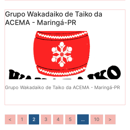
Grupo Wakadaiko de Taiko da
ACEMA - Maringá-PR
Grupo Wakadaiko de Taiko da ACEMA - Maringá-PR
Paginação
<
1
2
3
4
5
…
10
>
de