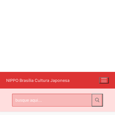
Pular
NIPPO Brasília Cultura Japonesa
para
o
conteúdo
Pesquisar
por: