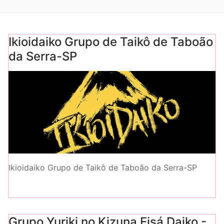
Ikioidaiko Grupo de Taikô de Taboão
da Serra-SP
Ikioidaiko Grupo de Taikô de Taboão da Serra-SP
Grupo Yuriki no Kizuna Eisá Daiko -