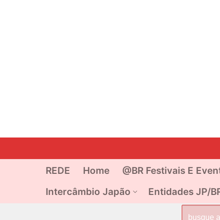
Pular
para
o
REDE
Home
@BR Festivais E Even
conteúdo
Intercâmbio Japão
Entidades JP/B
Pesquisar