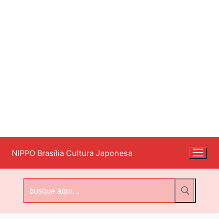
Pular
NIPPO Brasília Cultura Japonesa
para
o
conteúdo
Pesquisar
por: