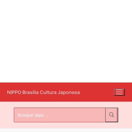
Pular
NIPPO Brasília Cultura Japonesa
para
o
conteúdo
Pesquisar
por: