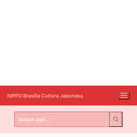
Pular
NIPPO Brasília Cultura Japonesa
para
o
conteúdo
Pesquisar
por: