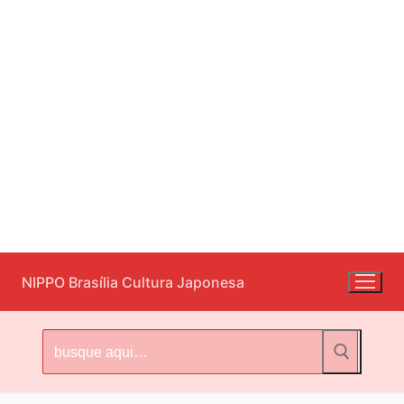
Pular
NIPPO Brasília Cultura Japonesa
para
o
conteúdo
Pesquisar
por: