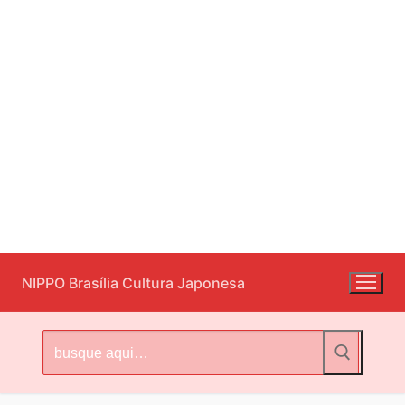
Pular
NIPPO Brasília Cultura Japonesa
para
o
conteúdo
Pesquisar
por: