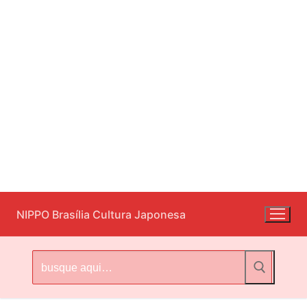
Pular
NIPPO Brasília Cultura Japonesa
para
o
conteúdo
Pesquisar
por: