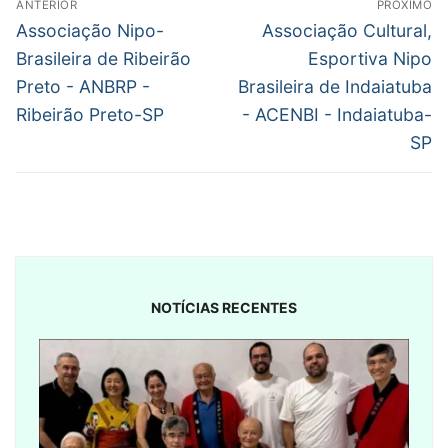
ANTERIOR
PRÓXIMO
de
Post
Próximo
Associação Nipo-
Associação Cultural,
anterior:
post:
Post
Brasileira de Ribeirão
Esportiva Nipo
Preto - ANBRP -
Brasileira de Indaiatuba
Ribeirão Preto-SP
- ACENBI - Indaiatuba-
SP
NOTÍCIAS RECENTES