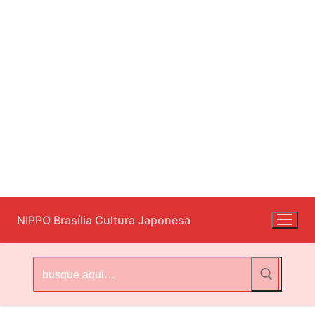
Pular
NIPPO Brasília Cultura Japonesa
para
o
conteúdo
Pesquisar
por: