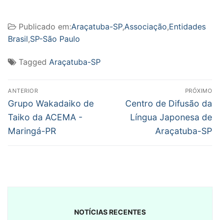
Publicado em:
Araçatuba-SP
,
Associação
,
Entidades
Brasil
,
SP-São Paulo
Tagged
Araçatuba-SP
Navegação
ANTERIOR
PRÓXIMO
de
Post
Próximo
Grupo Wakadaiko de
Centro de Difusão da
anterior:
post:
Post
Taiko da ACEMA -
Língua Japonesa de
Maringá-PR
Araçatuba-SP
NOTÍCIAS RECENTES