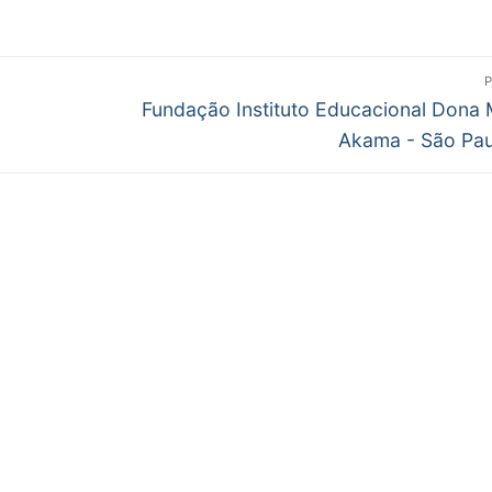
Próximo
Fundação Instituto Educacional Dona 
post:
Akama - São Pa