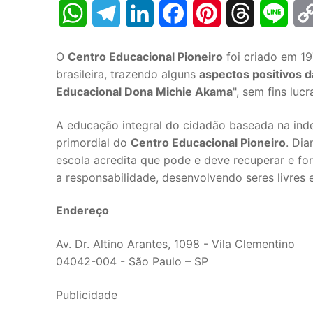
WhatsApp
Telegram
LinkedIn
Facebook
Pinterest
Threads
Line
O
Centro Educacional Pioneiro
foi criado em 19
brasileira, trazendo alguns
aspectos positivos 
Educacional Dona Michie Akama
", sem fins luc
A educação integral do cidadão baseada na in
primordial do
Centro Educacional Pioneiro
. Di
escola acredita que pode e deve recuperar e fo
a responsabilidade, desenvolvendo seres livres 
Endereço
Av. Dr. Altino Arantes, 1098 - Vila Clementino
04042-004 - São Paulo – SP
Publicidade