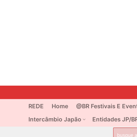
Pular
para
o
REDE
Home
@BR Festivais E Even
conteúdo
Intercâmbio Japão
Entidades JP/B
Pesquisar