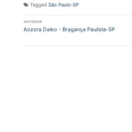
Tagged
São Paulo-SP
Navegação
ANTERIOR
Post
de
Aozora Daiko - Bragança Paulista-SP
anterior:
Post