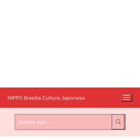
Pular
NIPPO Brasília Cultura Japonesa
para
o
conteúdo
Pesquisar
por: