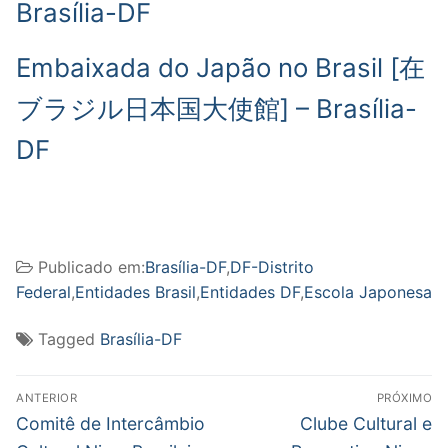
Brasília-DF
Embaixada do Japão no Brasil [在
ブラジル日本国大使館] – Brasília-
DF
Publicado em:
Brasília-DF
,
DF-Distrito
Federal
,
Entidades Brasil
,
Entidades DF
,
Escola Japonesa
Tagged
Brasília-DF
Navegação
ANTERIOR
PRÓXIMO
de
Post
Próximo
Comitê de Intercâmbio
Clube Cultural e
anterior:
post: