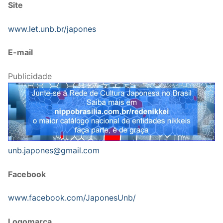
Site
www.let.unb.br/japones
E-mail
Publicidade
unb.japones@gmail.com
Facebook
www.facebook.com/JaponesUnb/
Logomarca