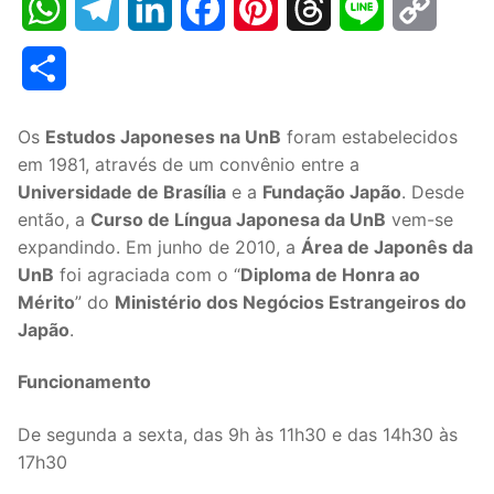
WhatsApp
Telegram
LinkedIn
Facebook
Pinterest
Threads
Line
Copy
Link
Share
Os
Estudos Japoneses na UnB
foram estabelecidos
em 1981, através de um convênio entre a
Universidade de Brasília
e a
Fundação Japão
. Desde
então, a
Curso de Língua Japonesa da UnB
vem-se
expandindo. Em junho de 2010, a
Área de Japonês da
UnB
foi agraciada com o “
Diploma de Honra ao
Mérito
” do
Ministério dos Negócios Estrangeiros do
Japão
.
Funcionamento
De segunda a sexta, das 9h às 11h30 e das 14h30 às
17h30