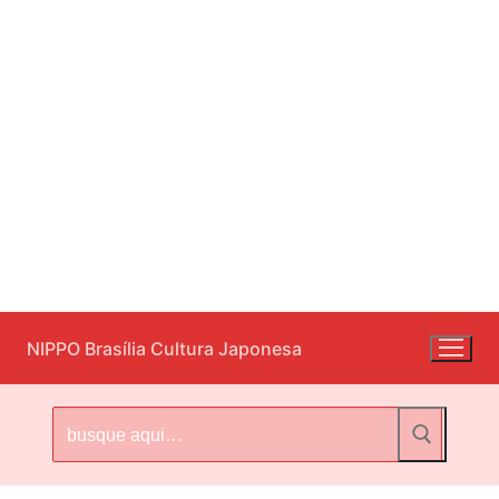
Pular
NIPPO Brasília Cultura Japonesa
para
o
conteúdo
Pesquisar
por: