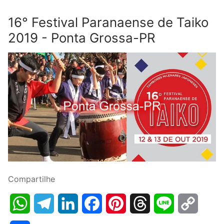
16° Festival Paranaense de Taiko
2019 - Ponta Grossa-PR
Compartilhe
WhatsApp
Telegram
LinkedIn
Facebook
Pinterest
Threads
Line
Copy
Link