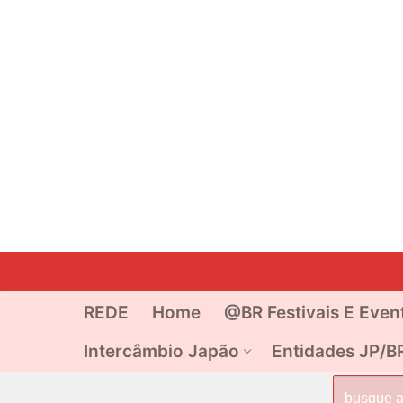
Pular
para
o
REDE
Home
@BR Festivais E Even
conteúdo
Intercâmbio Japão
Entidades JP/B
Pesquisar