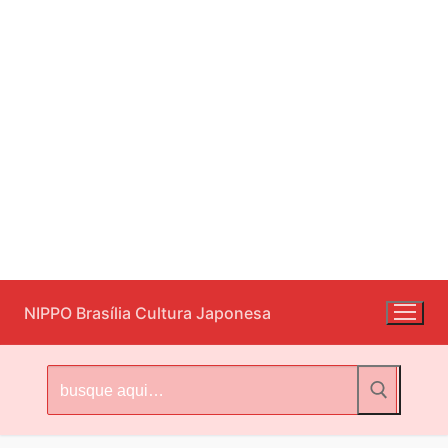
Pular
NIPPO Brasília Cultura Japonesa
para
o
conteúdo
Pesquisar
por: