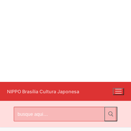
Pular
NIPPO Brasília Cultura Japonesa
para
o
conteúdo
Pesquisar
por: