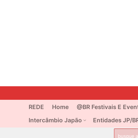
Pular
para
o
REDE
Home
@BR Festivais E Even
conteúdo
Intercâmbio Japão
Entidades JP/B
Pesquisar