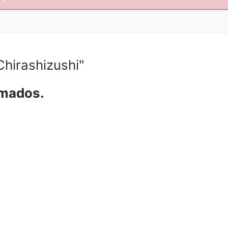
hirashizushi"
amados.