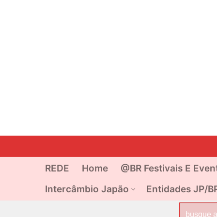
Pular
para
o
REDE
Home
@BR Festivais E Even
conteúdo
Intercâmbio Japão
Entidades JP/B
Pesquisar