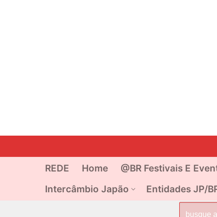
Pular
para
o
REDE
Home
@BR Festivais E Even
conteúdo
Intercâmbio Japão
Entidades JP/B
Pesquisar