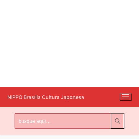
Pular
NIPPO Brasília Cultura Japonesa
para
o
conteúdo
Pesquisar
por: