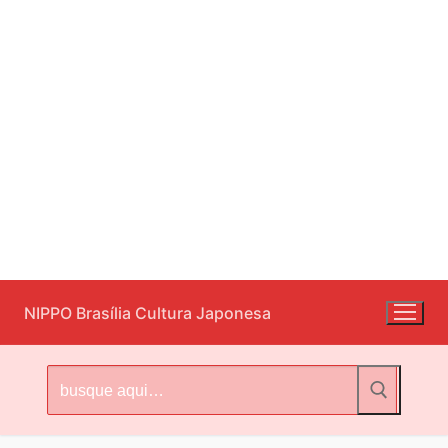
Pular
NIPPO Brasília Cultura Japonesa
para
o
conteúdo
Pesquisar
por: