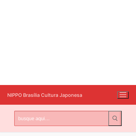
Pular
NIPPO Brasília Cultura Japonesa
para
o
conteúdo
Pesquisar
por: