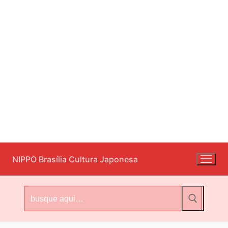
Pular
NIPPO Brasília Cultura Japonesa
para
o
conteúdo
Pesquisar
por: