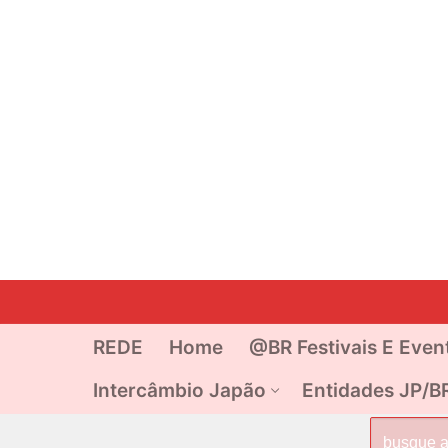
Pular
para
o
REDE
Home
@BR Festivais E Even
conteúdo
Intercâmbio Japão
Entidades JP/B
Pesquisar