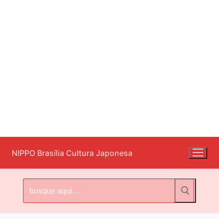
Pular
NIPPO Brasília Cultura Japonesa
para
o
conteúdo
Pesquisar
por: