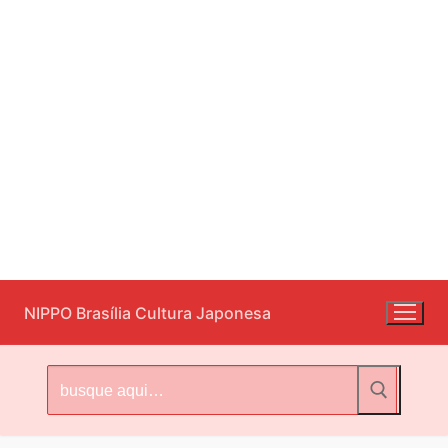
Pular
NIPPO Brasília Cultura Japonesa
para
o
conteúdo
Pesquisar
por: