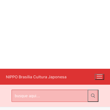
Pular
NIPPO Brasília Cultura Japonesa
para
o
conteúdo
Pesquisar
por: