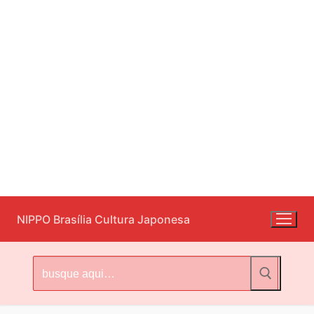
Pular
NIPPO Brasília Cultura Japonesa
para
o
conteúdo
Pesquisar
por: