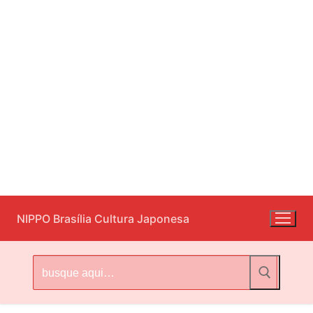
Pular
NIPPO Brasília Cultura Japonesa
para
o
conteúdo
Pesquisar
por: