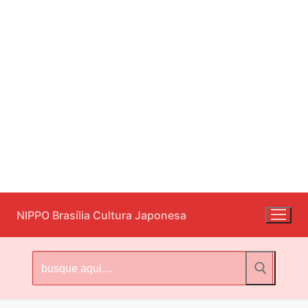
Pular
NIPPO Brasília Cultura Japonesa
para
o
conteúdo
Pesquisar
por: