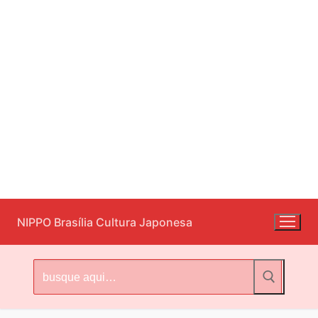
Pular
NIPPO Brasília Cultura Japonesa
para
o
conteúdo
Pesquisar
por: