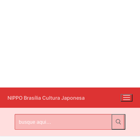
Pular
NIPPO Brasília Cultura Japonesa
para
o
conteúdo
Pesquisar
por: