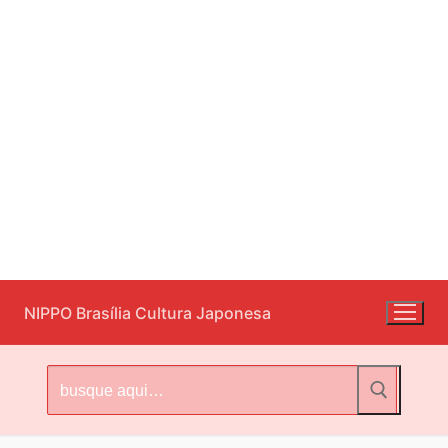
Pular
NIPPO Brasília Cultura Japonesa
para
o
conteúdo
Pesquisar
por: