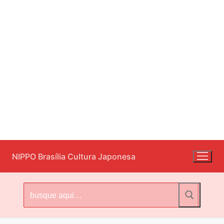
Pular
NIPPO Brasília Cultura Japonesa
para
o
conteúdo
Pesquisar
por: