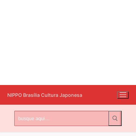
Pular
NIPPO Brasília Cultura Japonesa
para
o
conteúdo
Pesquisar
por: