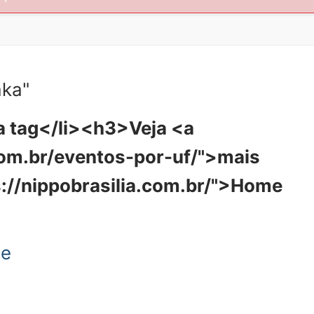
aka"
 tag</li><h3>Veja <a
.com.br/eventos-por-uf/">mais
s://nippobrasilia.com.br/">Home
ge