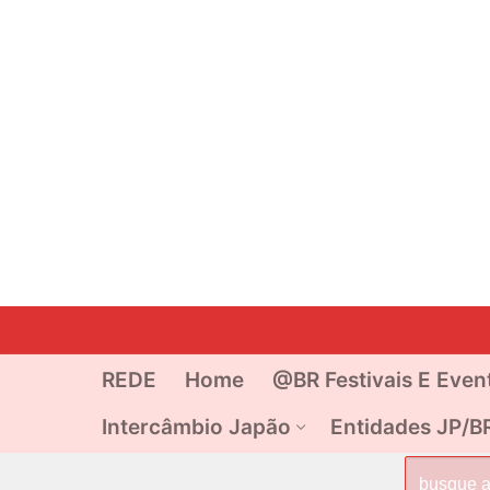
Pular
para
o
REDE
Home
@BR Festivais E Even
conteúdo
Intercâmbio Japão
Entidades JP/B
Pesquisar