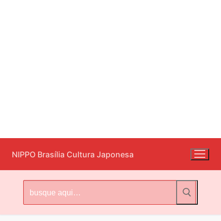
Pular
NIPPO Brasília Cultura Japonesa
para
o
conteúdo
Pesquisar
por: