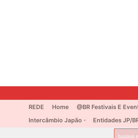
Pular
para
o
REDE
Home
@BR Festivais E Even
conteúdo
Intercâmbio Japão
Entidades JP/B
Pesquisar