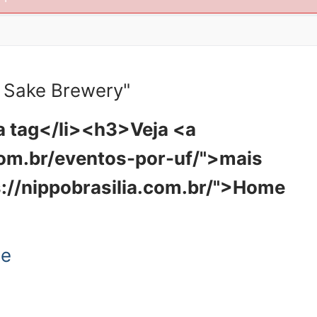
 Sake Brewery"
 tag</li><h3>Veja <a
.com.br/eventos-por-uf/">mais
s://nippobrasilia.com.br/">Home
ge