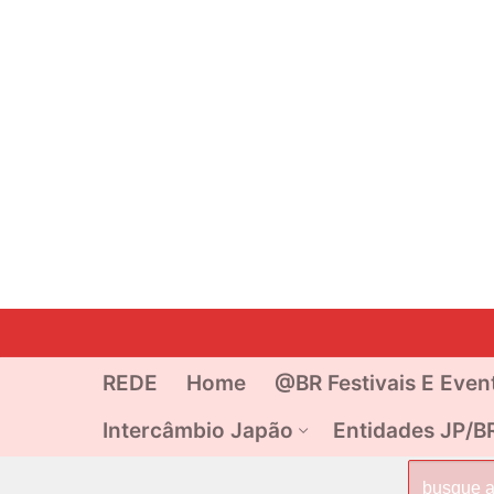
Pular
para
o
REDE
Home
@BR Festivais E Even
conteúdo
Intercâmbio Japão
Entidades JP/B
Pesquisar