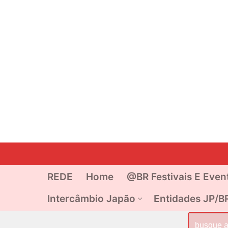
Pular
para
o
REDE
Home
@BR Festivais E Even
conteúdo
Intercâmbio Japão
Entidades JP/B
Pesquisar