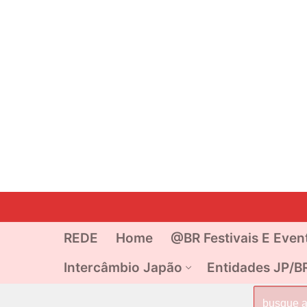
Pular
para
o
REDE
Home
@BR Festivais E Even
conteúdo
Intercâmbio Japão
Entidades JP/B
Pesquisar