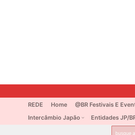
Pular
para
o
REDE
Home
@BR Festivais E Even
conteúdo
Intercâmbio Japão
Entidades JP/B
Pesquisar