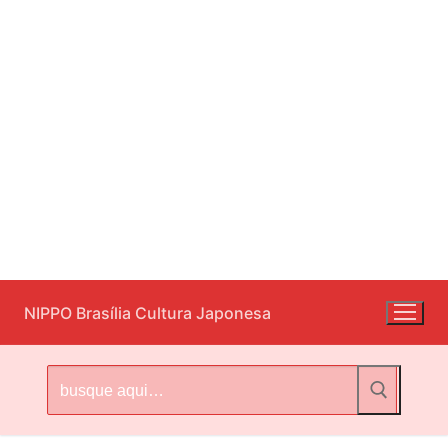
Pular
NIPPO Brasília Cultura Japonesa
para
o
conteúdo
Pesquisar
por: