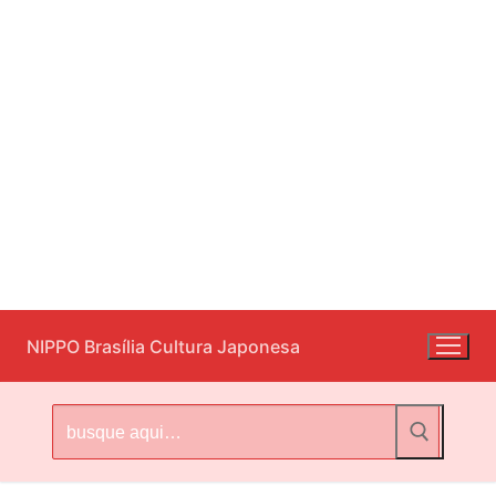
Pular
NIPPO Brasília Cultura Japonesa
para
o
conteúdo
Pesquisar
por: